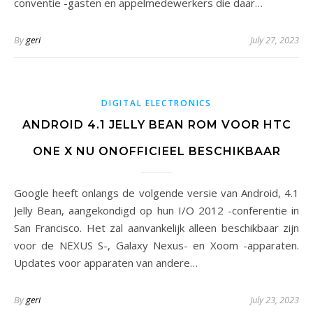
conventie -gasten en appelmedewerkers die daar…
By
geri
July 27, 2023
DIGITAL ELECTRONICS
ANDROID 4.1 JELLY BEAN ROM VOOR HTC
ONE X NU ONOFFICIEEL BESCHIKBAAR
Google heeft onlangs de volgende versie van Android, 4.1
Jelly Bean, aangekondigd op hun I/O 2012 -conferentie in
San Francisco. Het zal aanvankelijk alleen beschikbaar zijn
voor de NEXUS S-, Galaxy Nexus- en Xoom -apparaten.
Updates voor apparaten van andere…
By
geri
July 23, 2023