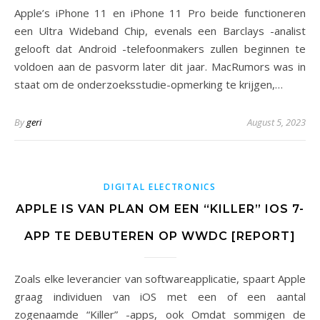
Apple’s iPhone 11 en iPhone 11 Pro beide functioneren
een Ultra Wideband Chip, evenals een Barclays -analist
gelooft dat Android -telefoonmakers zullen beginnen te
voldoen aan de pasvorm later dit jaar. MacRumors was in
staat om de onderzoeksstudie-opmerking te krijgen,…
By
geri
August 5, 2023
DIGITAL ELECTRONICS
APPLE IS VAN PLAN OM EEN “KILLER” IOS 7-
APP TE DEBUTEREN OP WWDC [REPORT]
Zoals elke leverancier van softwareapplicatie, spaart Apple
graag individuen van iOS met een of een aantal
zogenaamde “Killer” -apps, ook Omdat sommigen de