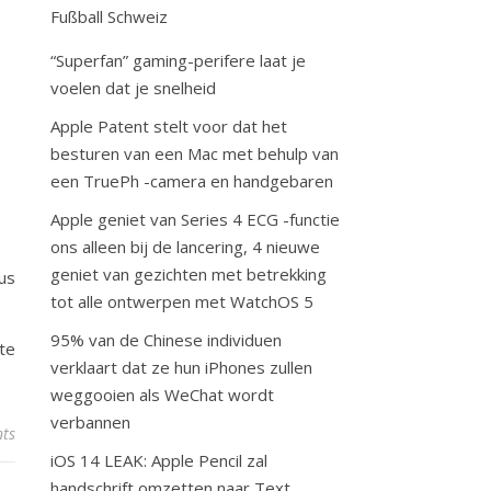
Fußball Schweiz
“Superfan” gaming-perifere laat je
voelen dat je snelheid
Apple Patent stelt voor dat het
besturen van een Mac met behulp van
een TruePh -camera en handgebaren
Apple geniet van Series 4 ECG -functie
ons alleen bij de lancering, 4 nieuwe
geniet van gezichten met betrekking
us
tot alle ontwerpen met WatchOS 5
95% van de Chinese individuen
te
verklaart dat ze hun iPhones zullen
weggooien als WeChat wordt
verbannen
ts
iOS 14 LEAK: Apple Pencil zal
handschrift omzetten naar Text