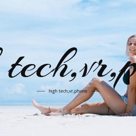
 tech,vr,
high tech,vr,phone