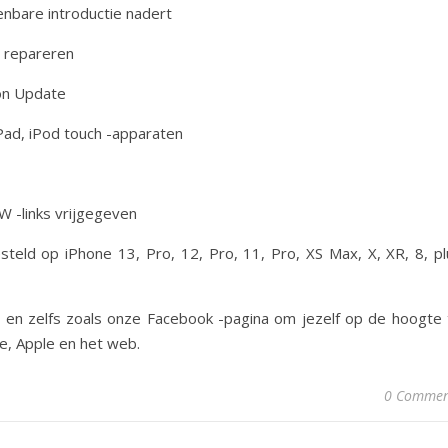
enbare introductie nadert
e repareren
ion Update
Pad, iPod touch -apparaten
W -links vrijgegeven
steld op iPhone 13, Pro, 12, Pro, 11, Pro, XS Max, X, XR, 8, pl
, en zelfs zoals onze Facebook -pagina om jezelf op de hoogte 
e, Apple en het web.
0 Commen