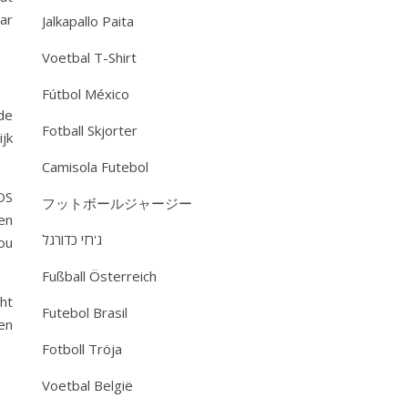
ar
Jalkapallo Paita
Voetbal T-Shirt
Fútbol México
de
Fotball Skjorter
jk
Camisola Futebol
OS
フットボールジャージー
en
ג'רזי כדורגל
ou
Fußball Österreich
ht
Futebol Brasil
en
Fotboll Tröja
Voetbal België