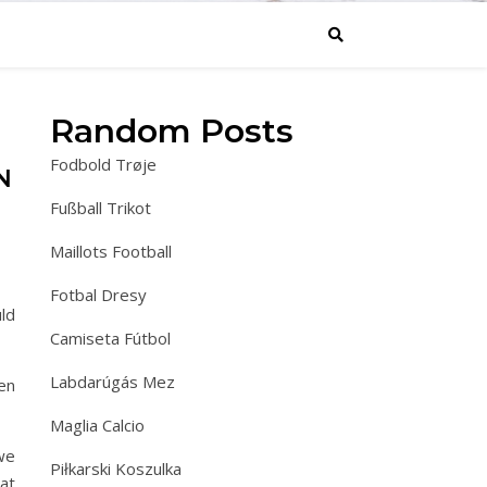
Random Posts
Fodbold Trøje
N
Fußball Trikot
Maillots Football
Fotbal Dresy
ld
Camiseta Fútbol
Labdarúgás Mez
en
Maglia Calcio
we
Piłkarski Koszulka
at