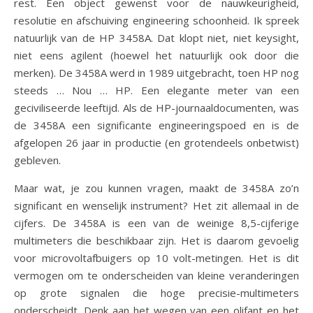
rest. Een object gewenst voor de nauwkeurigheid,
resolutie en afschuiving engineering schoonheid. Ik spreek
natuurlijk van de HP 3458A. Dat klopt niet, niet keysight,
niet eens agilent (hoewel het natuurlijk ook door die
merken). De 3458A werd in 1989 uitgebracht, toen HP nog
steeds … Nou … HP. Een elegante meter van een
geciviliseerde leeftijd. Als de HP-journaaldocumenten, was
de 3458A een significante engineeringspoed en is de
afgelopen 26 jaar in productie (en grotendeels onbetwist)
gebleven.
Maar wat, je zou kunnen vragen, maakt de 3458A zo’n
significant en wenselijk instrument? Het zit allemaal in de
cijfers. De 3458A is een van de weinige 8,5-cijferige
multimeters die beschikbaar zijn. Het is daarom gevoelig
voor microvoltafbuigers op 10 volt-metingen. Het is dit
vermogen om te onderscheiden van kleine veranderingen
op grote signalen die hoge precisie-multimeters
onderscheidt. Denk aan het wegen van een olifant en het