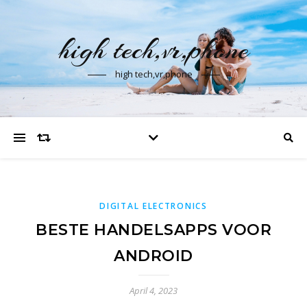
high tech,vr,phone
high tech,vr,phone
DIGITAL ELECTRONICS
BESTE HANDELSAPPS VOOR
ANDROID
April 4, 2023